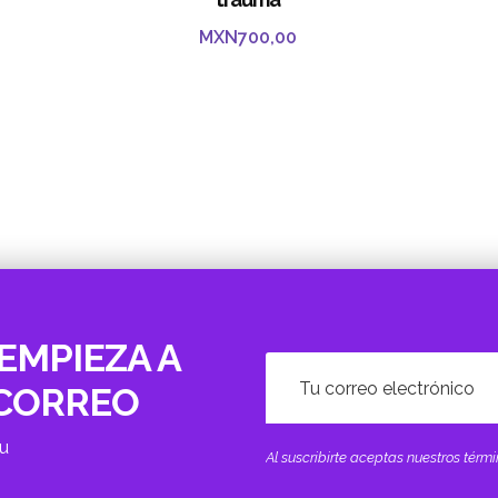
MXN
700,00
EMPIEZA A
 CORREO
tu
Al suscribirte aceptas nuestros tér