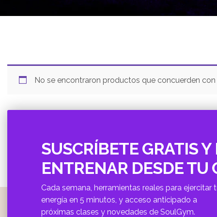
No se encontraron productos que concuerden con l
SUSCRÍBETE GRATIS Y 
ENTRENAR DESDE TU
Cada semana, herramientas reales para ejercitar 
energí­a en 5 minutos, y acceso anticipado a
próximas clases y novedades de SoulGym.