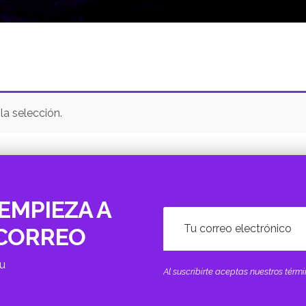
a selección.
EMPIEZA A
 CORREO
tu
Al suscribirte aceptas nuestros tér