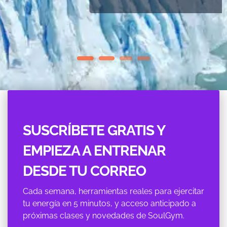
1
2
3
4
SUSCRÍBETE GRATIS Y
EMPIEZA A ENTRENAR
DESDE TU CORREO
Cada semana, herramientas reales para ejercitar
tu energí­a en 5 minutos, y acceso anticipado a
próximas clases y novedades de SoulGym.