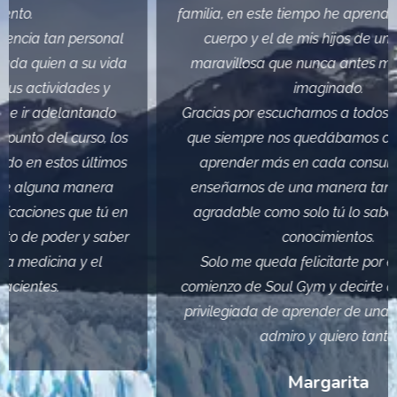
familia, en este tiempo he aprendido a sanar mi
cuerpo y el de mis hijos de una manera
maravillosa que nunca antes me lo hubiera
imaginado.
Gracias por escucharnos a todos tus pacientes
que siempre nos quedábamos con ganas de
aprender más en cada consulta y por fin
enseñarnos de una manera tan auténtica y
agradable como solo tú lo sabes hacer tus
conocimientos.
Solo me queda felicitarte por este nuevo
comienzo de Soul Gym y decirte que me siento
privilegiada de aprender de una persona que
admiro y quiero tanto.
Margarita