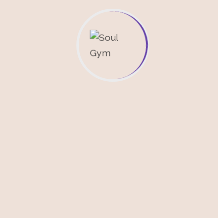
ylarjs
rsos Inscritos
•
11
Cursos completados
fia
 de la biografía están vacíos