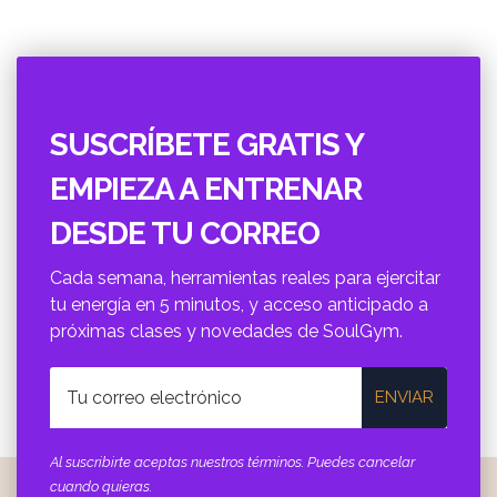
SUSCRÍBETE GRATIS Y
EMPIEZA A ENTRENAR
DESDE TU CORREO
Cada semana, herramientas reales para ejercitar
tu energí­a en 5 minutos, y acceso anticipado a
próximas clases y novedades de SoulGym.
ENVIAR
Al suscribirte aceptas nuestros términos. Puedes cancelar
cuando quieras.