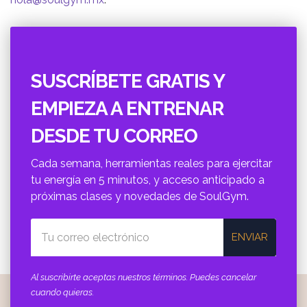
SUSCRÍBETE GRATIS Y
EMPIEZA A ENTRENAR
DESDE TU CORREO
Cada semana, herramientas reales para ejercitar
tu energí­a en 5 minutos, y acceso anticipado a
próximas clases y novedades de SoulGym.
ENVIAR
Al suscribirte aceptas nuestros términos. Puedes cancelar
cuando quieras.