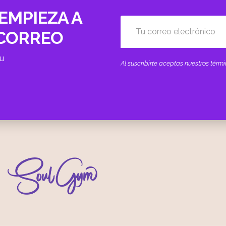
EMPIEZA A
 CORREO
tu
Al suscribirte aceptas nuestros tér