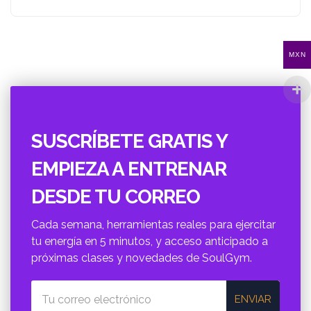
MXN
SUSCRÍBETE GRATIS Y
EMPIEZA A ENTRENAR
DESDE TU CORREO
Cada semana, herramientas reales para ejercitar
tu energí­a en 5 minutos, y acceso anticipado a
próximas clases y novedades de SoulGym.
ENVIAR