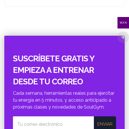
MXN
SUSCRÍBETE GRATIS Y
EMPIEZA A ENTRENAR
DESDE TU CORREO
Cada semana, herramientas reales para ejercitar
tu energí­a en 5 minutos, y acceso anticipado a
próximas clases y novedades de SoulGym.
ENVIAR