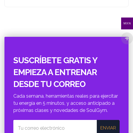
MXN
SUSCRÍBETE GRATIS Y
EMPIEZA A ENTRENAR
DESDE TU CORREO
Cada semana, herramientas reales para ejercitar
tu energí­a en 5 minutos, y acceso anticipado a
próximas clases y novedades de SoulGym.
ENVIAR