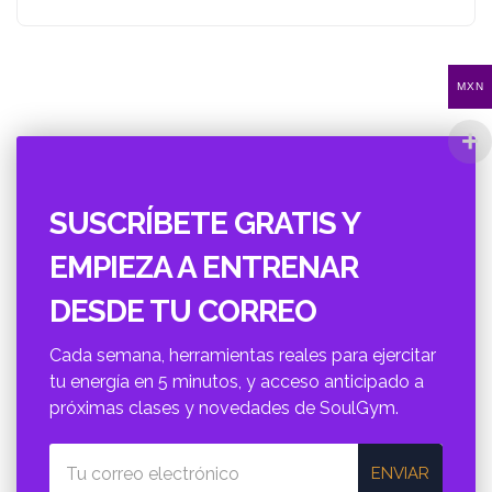
MXN
SUSCRÍBETE GRATIS Y
EMPIEZA A ENTRENAR
DESDE TU CORREO
Cada semana, herramientas reales para ejercitar
tu energí­a en 5 minutos, y acceso anticipado a
próximas clases y novedades de SoulGym.
ENVIAR