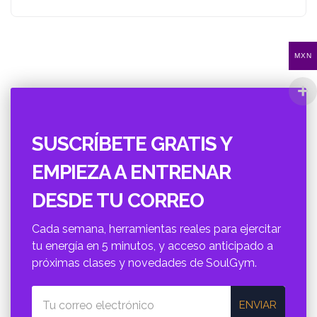
MXN
SUSCRÍBETE GRATIS Y
EMPIEZA A ENTRENAR
DESDE TU CORREO
Cada semana, herramientas reales para ejercitar
tu energí­a en 5 minutos, y acceso anticipado a
próximas clases y novedades de SoulGym.
ENVIAR