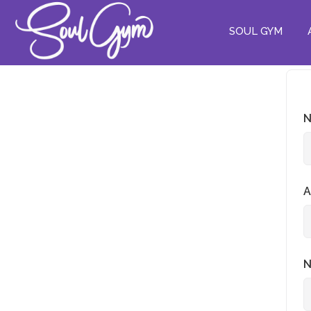
SOUL GYM
N
A
N