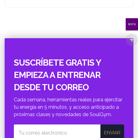
MXN
SUSCRÍBETE GRATIS Y
EMPIEZA A ENTRENAR
DESDE TU CORREO
Cada semana, herramientas reales para ejercitar
tu energí­a en 5 minutos, y acceso anticipado a
próximas clases y novedades de SoulGym.
ENVIAR